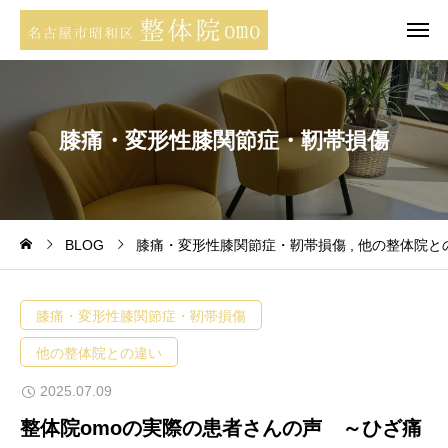
膝
痛
・
変
形
性
膝
関
節
症
・
靭
帯
損
傷
BLOG
膝痛・変形性膝関節症・靭帯損傷
他の整体院と
膝痛・変形性膝関節症・靭帯損傷
他の整体院との違い
2025.07.09
整体院omoの実際の患者さんの声 ～ひざ痛