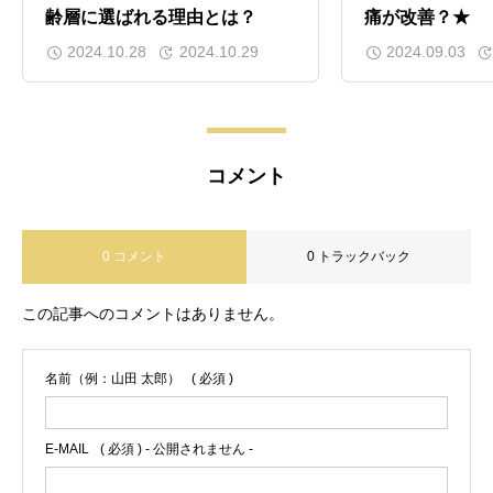
齢層に選ばれる理由とは？
痛が改善？★
離れ等の外傷の治療も行う。また、股関
節や膝関節の人工関節手術後の入院リハ
2024.10.28
2024.10.29
2024.09.03
ビリまで広く携わる。 そして、腰痛に関
して研究している「腰痛班」と「腰椎分
離症班」に所属をし研究もしており、学
会での発表経験もあり。整形外科を退職
コメント
後には、同じ柔道整復師の資格を持ち、
同資格初の医学博士を取得した先生のも
とでの研修経験を踏まえ、分子の世界で
痛みと痛みが治っていくメカニズムにつ
0 コメント
0 トラックバック
いて学ぶ。月２回ほど東京で日本にカイ
ロプラクティック技術を持ち込んだドク
この記事へのコメントはありません。
ターのもとでカイロプラクティック研修
を行なっている。参加セミナー： 【東京
都千代田区麹町白石接骨院セミナー】 ２
名前（例：山田 太郎）
( 必須 )
０１８年度 第２回麹町セミナー ２０１
９年度 第１回麹町セミナー ２０１９年
E-MAIL
( 必須 ) - 公開されません -
度 第２回麹町セミナー ２０２１年度
第１回麹町セミナー（オンライン） ２０