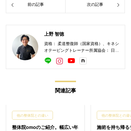
前の記事
次の記事
上野 智徳
資格： 柔道整復師（国家資格）、キネシ
オテーピングトレーナー所属協会： 日本
カイロプラクティックリサーチ協会 一般
社団法人 日本治療協会 一般社団法人
キネシテーピング協会学会報告： 日本柔
道整復師会東海学術大会トレーナー実
績： 大相撲名古屋場所テーピング救護
関連記事
名古屋アドンベンチャーマラソン キネ
シオテーピング救護 同朋高校柔道部 テ
ーピング救護経歴： 厚生労働省が認める
国家資格の柔道整復師を取得した後、
他の整体院との違い
他の整体院との違
MRIがある整形外科勤務を経験し、MRI
やレントゲン画像と痛みについて学ぶだ
整体院omoのご紹介。幅広い年
施術を持ち帰る
けでなく、骨折やギプス固定、捻挫、肉