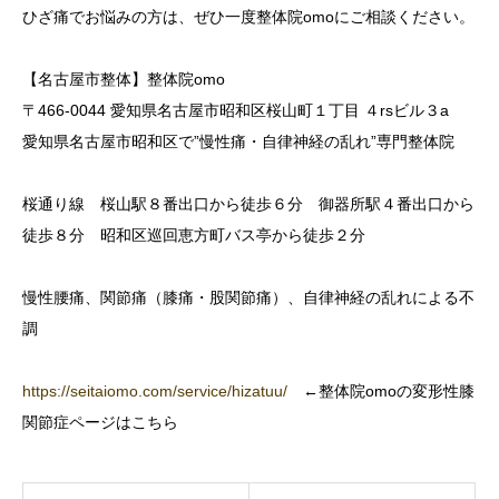
ひざ痛でお悩みの方は、ぜひ一度整体院omoにご相談ください。
【名古屋市整体】整体院omo
〒466-0044 愛知県名古屋市昭和区桜山町１丁目 ４rsビル３a
愛知県名古屋市昭和区で”慢性痛・自律神経の乱れ”専門整体院
桜通り線 桜山駅８番出口から徒歩６分 御器所駅４番出口から
徒歩８分 昭和区巡回恵方町バス亭から徒歩２分
慢性腰痛、関節痛（膝痛・股関節痛）、自律神経の乱れによる不
調
https://seitaiomo.com/service/hizatuu/
←整体院omoの変形性膝
関節症ページはこちら