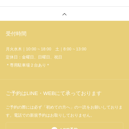
ニック塩川雅士D.C.哲学教室 カイロプラ
クティックシステムセミナー： 骨盤、腰
椎、胸椎、頚椎、上部頚椎 塩川雅士D.C.
カイロプラクティックリーダーセミナー
骨盤、腰椎、胸椎、下部頸椎、上部頸椎
受付時間
【愛知県名古屋市ロコモペイングルー
プ】 機能解剖学に基づいた触察とエコー
観察 肩関節／肘関節／手指部／体幹・肋
月火水木｜10:00 ~ 18:00 土｜8:00 ~ 13:00
骨・股関節／下肢筋肉離れ／膝関節／足
定休日：金曜日、日曜日、祝日
関節【兼子ただしストレッチ大学 有資
＊専用駐車場２台あり＊
格者コース】 ２０２４年度 ビデオコー
ス卒業
ご予約はLINE・WEBにて承っております
ご予約の際には必ず「初めての方へ」の一読をお願いしておりま
す。電話での新規予約はお取りしておりません。