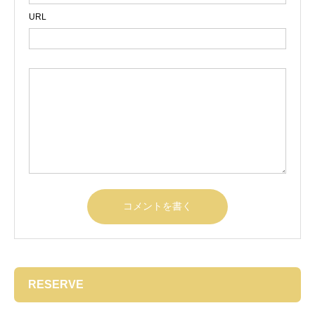
２２年度 麹町WEBセミナー ２０２６
URL
年度 最新の脊柱側弯症の保存療法 ゲ
ンシンゲン装具（ドイツ）とシュロスベ
ストプラクティス運動療法 の紹介【東京
都中央区塩川カイロプラクティックテク
ニックセミナー】 塩川満章D.C.トムソン
テクニック教室 塩川満章D.C.ガンステッ
ドテクニック ペルビックベンチ／ニー
チェストテーブル／サービカルチェア／
ケースマネジメント／肩・肘・手首／膝
塩川満章D.C.上部頚椎バイオメカニック
ボディドロップターグルリコイルテクニ
ック(HIOテクニック） 塩川満章D.C.磁
気マニュアルテクニック 塩川満章D.C.ク
レニオセイクラルセラピー 塩川満章D.C.
パーマー式ディバーシファイドテクニッ
ク上部・下部頚椎 塩川満章D.C.SOT 塩
川満章D.C.ピアーズテクニック 塩川満章
RESERVE
D.C.マートンガンステッドドロップテク