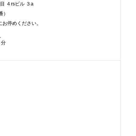
 ４rsビル ３a
番）
にお停めください。
分
２分