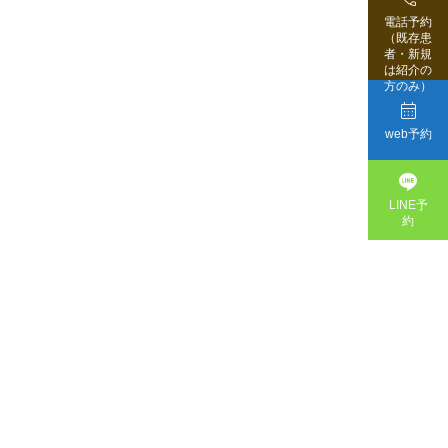
電話予約
（既存患
者・新規
は紹介の
方のみ）

web予約

LINE予
約
・
内
装