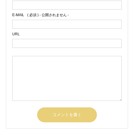
０１８年度 第２回麹町セミナー ２０１
９年度 第１回麹町セミナー ２０１９年
E-MAIL
( 必須 ) - 公開されません -
度 第２回麹町セミナー ２０２１年度
第１回麹町セミナー（オンライン） ２０
２２年度 麹町WEBセミナー ２０２６
URL
年度 最新の脊柱側弯症の保存療法 ゲ
ンシンゲン装具（ドイツ）とシュロスベ
ストプラクティス運動療法 の紹介【東京
都中央区塩川カイロプラクティックテク
ニックセミナー】 塩川満章D.C.トムソン
テクニック教室 塩川満章D.C.ガンステッ
ドテクニック ペルビックベンチ／ニー
チェストテーブル／サービカルチェア／
ケースマネジメント／肩・肘・手首／膝
塩川満章D.C.上部頚椎バイオメカニック
ボディドロップターグルリコイルテクニ
ック(HIOテクニック） 塩川満章D.C.磁
気マニュアルテクニック 塩川満章D.C.ク
レニオセイクラルセラピー 塩川満章D.C.
パーマー式ディバーシファイドテクニッ