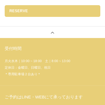
ク上部・下部頚椎 塩川満章D.C.SOT 塩
川満章D.C.ピアーズテクニック 塩川満章
RESERVE
D.C.マートンガンステッドドロップテク
ニック塩川雅士D.C.哲学教室 カイロプラ
クティックシステムセミナー： 骨盤、腰
椎、胸椎、頚椎、上部頚椎 塩川雅士D.C.
カイロプラクティックリーダーセミナー
骨盤、腰椎、胸椎、下部頸椎、上部頸椎
受付時間
【愛知県名古屋市ロコモペイングルー
プ】 機能解剖学に基づいた触察とエコー
観察 肩関節／肘関節／手指部／体幹・肋
月火水木｜10:00 ~ 18:00 土｜8:00 ~ 13:00
骨・股関節／下肢筋肉離れ／膝関節／足
定休日：金曜日、日曜日、祝日
関節【兼子ただしストレッチ大学 有資
＊専用駐車場２台あり＊
格者コース】 ２０２４年度 ビデオコー
ス卒業
ご予約はLINE・WEBにて承っております