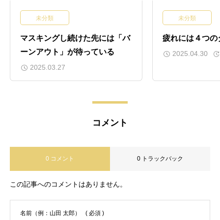
国家資格の柔道整復師を取得した後、
未分類
未分類
MRIがある整形外科勤務を経験し、MRI
やレントゲン画像と痛みについて学ぶだ
マスキングし続けた先には「バ
疲れには４つの
けでなく、骨折やギプス固定、捻挫、肉
ーンアウト」が待っている
2025.04.30
離れ等の外傷の治療も行う。また、股関
節や膝関節の人工関節手術後の入院リハ
2025.03.27
ビリまで広く携わる。 そして、腰痛に関
して研究している「腰痛班」と「腰椎分
離症班」に所属をし研究もしており、学
会での発表経験もあり。整形外科を退職
コメント
後には、同じ柔道整復師の資格を持ち、
同資格初の医学博士を取得した先生のも
とでの研修経験を踏まえ、分子の世界で
痛みと痛みが治っていくメカニズムにつ
0 コメント
0 トラックバック
いて学ぶ。月２回ほど東京で日本にカイ
ロプラクティック技術を持ち込んだドク
この記事へのコメントはありません。
ターのもとでカイロプラクティック研修
を行なっている。参加セミナー： 【東京
都千代田区麹町白石接骨院セミナー】 ２
名前（例：山田 太郎）
( 必須 )