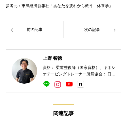
参考元：東洋経済新報社「あなたを疲れから救う 休養学」
前の記事
次の記事
上野 智徳
資格： 柔道整復師（国家資格）、キネシ
オテーピングトレーナー所属協会： 日本
カイロプラクティックリサーチ協会 一般
社団法人 日本治療協会 一般社団法人
キネシテーピング協会学会報告： 日本柔
道整復師会東海学術大会トレーナー実
績： 大相撲名古屋場所テーピング救護
関連記事
名古屋アドンベンチャーマラソン キネ
シオテーピング救護 同朋高校柔道部 テ
ーピング救護経歴： 厚生労働省が認める